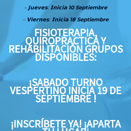
– 𝗝𝘂𝗲𝘃𝗲𝘀: 𝗜𝗻𝗶𝗰𝗶𝗮
10 Septiembre
– 𝗩𝗶𝗲𝗿𝗻𝗲𝘀: 𝗜𝗻𝗶𝗰𝗶𝗮
18 Septiembre
FISIOTERAPIA,
QUIROPRACTICA Y
REHABILITACIÓN
GRUPOS
DISPONIBLES:
¡SABADO TURNO
VESPERTINO INICIA 19 DE
SEPTIEMBRE !
¡INSCRÍBETE YA! ¡APARTA