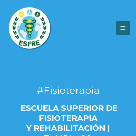
Ir
al
contenido
MA
ME
#Fisioterapia
ESCUELA SUPERIOR DE
FISIOTERAPIA
Y REHABILITACIÓN
|